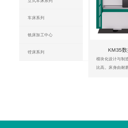
立式车床系列
车床系列
铣床加工中心
KM35
镗床系列
模块化设计与制
比高。床身由耐
大、精度高，运
于工件上下和铁
服主轴电机驱动
求。X、Z向均采
采用直线导轨，