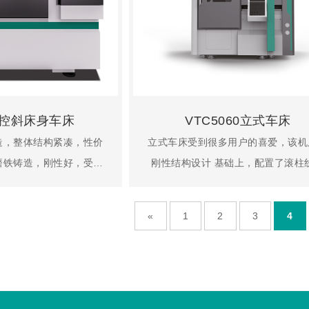
数控斜床身车床
VTC5060立式车床
造，整体结构紧凑，性价
立式车床受到很多用户的喜爱，该机
磨铁铸造，刚性好，受力
刚性结构设计 基础上，配置了滚柱
转平稳45倾斜床身有利
导轨与滚珠丝杆，使机床在高速移动
屑排出。机床主传动由伺
时，不失去整体刚性。整体铸造底座
«
1
2
3
4
，可满足不同加工速度要
正方形的结构设计，有效缓解受到的
用直线导轨， X、Z向均
和震动。机床可用于加工直径大，加
提高了机床各移动部件的
度中等的大型、重型工件与不容易
定…
式…