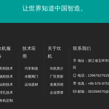
让世界知道中国智造。
坎机服
技术应
关于坎
联系我们
务
用
机
地址：浙江省玉环市

区
车削技术
汽车制造
坎机简介
电话：1396762761

铣削技术
水暖阀门
厂区剪影
传真：+86-576-875

钻削技术
运动器材
发展历程
邮箱：353394570@q

镗孔技术
企业荣誉
专机定制