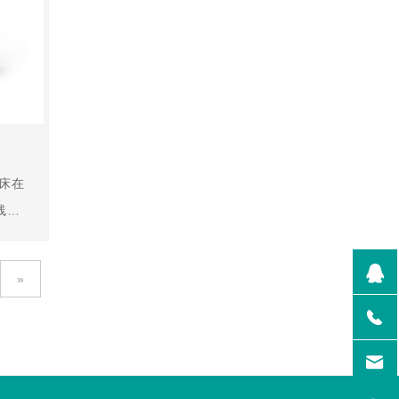
床在
线性
的同
近似

»
变形

工长
在卧
